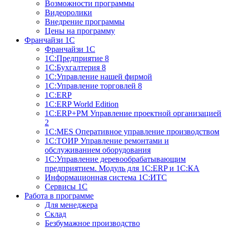
Возможности программы
Видеоролики
Внедрение программы
Цены на программу
Франчайзи 1С
Франчайзи 1С
1C:Предприятие 8
1C:Бухгалтерия 8
1С:Управление нашей фирмой
1С:Управление торговлей 8
1С:ERP
1С:ERP World Edition
1С:ERP+PM Управление проектной организацией
2
1С:MES Оперативное управление производством
1С:ТОИР Управление ремонтами и
обслуживанием оборудования
1С:Управление деревообрабатывающим
предприятием. Модуль для 1С:ERP и 1С:КА
Информационная система 1С:ИТС
Сервисы 1С
Работа в программе
Для менеджера
Склад
Безбумажное производство