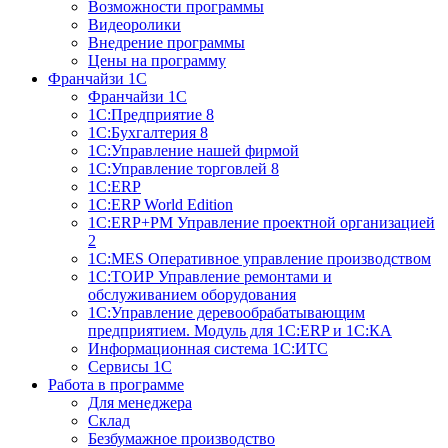
Возможности программы
Видеоролики
Внедрение программы
Цены на программу
Франчайзи 1С
Франчайзи 1С
1C:Предприятие 8
1C:Бухгалтерия 8
1С:Управление нашей фирмой
1С:Управление торговлей 8
1С:ERP
1С:ERP World Edition
1С:ERP+PM Управление проектной организацией
2
1С:MES Оперативное управление производством
1С:ТОИР Управление ремонтами и
обслуживанием оборудования
1С:Управление деревообрабатывающим
предприятием. Модуль для 1С:ERP и 1С:КА
Информационная система 1С:ИТС
Сервисы 1С
Работа в программе
Для менеджера
Склад
Безбумажное производство