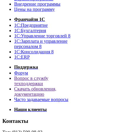
Внедрение программы
Цены на программу
Франчайзи 1С
1С:Предприятие
1С:Бухгалтерия
1С:Управление торговлей 8
1С:Зарплата и управление
персоналом 8
1С:Консолидация 8
1С:ERP
Поддержка
Форум
Вопрос в службу
техподдержки
Скачать обновления,
документацию
Часто задаваемые вопросы
Наши клиенты
Контакты