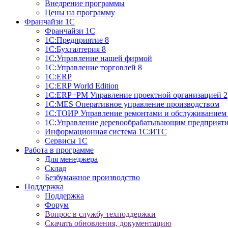
Внедрение программы
Цены на программу
Франчайзи 1С
Франчайзи 1С
1C:Предприятие 8
1C:Бухгалтерия 8
1С:Управление нашей фирмой
1С:Управление торговлей 8
1С:ERP
1С:ERP World Edition
1С:ERP+PM Управление проектной организацией 2
1С:MES Оперативное управление производством
1С:ТОИР Управление ремонтами и обслуживанием 
1С:Управление деревообрабатывающим предприяти
Информационная система 1С:ИТС
Сервисы 1С
Работа в программе
Для менеджера
Склад
Безбумажное производство
Поддержка
Поддержка
Форум
Вопрос в службу техподдержки
Скачать обновления, документацию